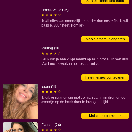
Strakke tiener sexdaten
Delft
HmmIkWilJe (26)
Den Haag
★ ★ ★ ★ ☆
Dordrecht
Ik wil alles wat mannelijk en ouder dan mezelf is. Ik wil
passie, vuur, heet! Kom je?
Goeree-Overflakkee
Gorinchem
Mooie amateur vingeren
Gouda
Hoeksche Waard
Mailing (28)
★ ★ ★ ★ ☆
Kaag en Braassem
Leuk dat je een kijkje neemt op mijn profiel, ik ben dus
Katwijk
Mai Ling, ik werk in het restaurant van
Krimpen aan den IJssel
Krimpenerwaard
Hete meisjes contacteren
Lansingerland
Iejani (19)
Leiden
★ ★ ★ ★ ☆
Leiderdorp
Ik kijk er naar uit om met de man van mijn dromen een
avondje op de bank door te brengen. Lijkt
Leidschendam-Voorburg
Maassluis
Malse babe emailen
Nieuwkoop
Nissewaard
Everlee (24)
★ ★ ★ ★ ☆