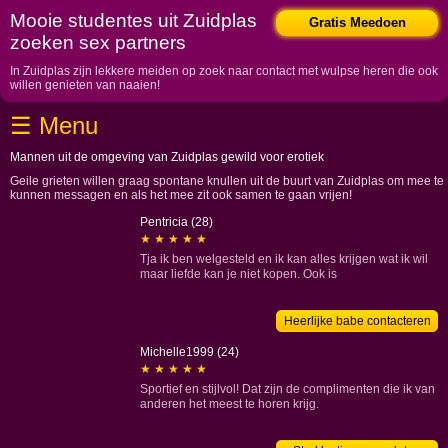
Home
Mooie studentes uit Zuidplas
Gratis Meedoen
zoeken sex partners
Drenthe
In Zuidplas zijn lekkere meiden op zoek naar contact met wulpse heren die ook
Flevoland
willen genieten van naaien!
Friesland
☰ Menu
Gelderland
Groningen
Mannen uit de omgeving van Zuidplas gewild voor erotiek
Limburg
Geile grieten willen graag spontane knullen uit de buurt van Zuidplas om mee te
kunnen messagen en als het mee zit ook samen te gaan vrijen!
Noord-Brabant
Pentricia (28)
Noord-Holland
★ ★ ★ ★ ★
Overijssel
Tja ik ben welgesteld en ik kan alles krijgen wat ik wil
Utrecht
maar liefde kan je niet kopen. Ook is
Zeeland
Zuid-Holland
Heerlijke babe contacteren
Albrandswaard
Michelle1999 (24)
Alphen aan den Rijn
★ ★ ★ ★ ★
Sportief en stijlvol! Dat zijn de complimenten die ik van
Barendrecht
anderen het meest te horen krijg.
Bodegraven-Reeuwijk
Capelle aan den IJssel