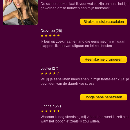
Noordwijk
De schoolboeken laat ik voor wat ze zijn en nu is het tijd
Oegstgeest
geworden om te bouwen aan mijn toekomst
Papendrecht
Pijnacker-Nootdorp
Strakke meisjes sexdaten
Ridderkerk
Dezziree (26)
Rijswijk
★ ★ ★ ★ ★
Ik ben op zoek naar iemand die eens met mij wil gaan
Rotterdam
stappen. Ik hou van uitgaan en lekker feesten.
Schiedam
Sliedrecht
Heerlijke meid vingeren
Teylingen
Juulya (27)
Vlaardingen
★ ★ ★ ★ ☆
Voorschoten
Wil jij je eens laten meeslepen in mijn fantasieën? Zal je
Waddinxveen
bevrijden van de dagelijkse stress
Wassenaar
Jonge babe penetreren
Westland
Zoetermeer
Linghair (27)
★ ★ ★ ★ ★
Zuidplas
Waarom ik nog steeds bij mij vriend ben weet ik zelf niet
Zwijndrecht
want het loopt niet zoals ik zou willen.