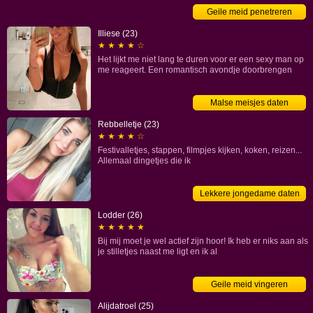
Laat
Geile meid penetreren
je
afrukken
Illiese (23)
door
★ ★ ★ ★ ☆
deze
Het lijkt me niet lang te duren voor er een sexy man op
schitterende
me reageert. Een romantisch avondje doorbrengen
scholieren
Scholieren
Malse meisjes daten
die
enorm
Rebbelletje (23)
opgewonden
★ ★ ★ ★ ☆
zijn
Festivalletjes, stappen, filmpjes kijken, koken, reizen...
zoeken
Allemaal dingetjes die ik
op
rij
afstand
Lekkere jongedame daten
van
Zuidplas
Lodder (26)
jongemannen
★ ★ ★ ★ ★
die
Bij mij moet je wel actief zijn hoor! Ik heb er niks aan als
net
je stilletjes naast me ligt en ik al
als
zij
Geile meid vingeren
nu
zin
Alijdatroel (25)
hebben