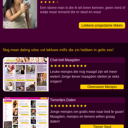
★ ★ ★ ★ ☆
om
Een stoere man is die ik wil leren kennen, geen nerd of
te
watje maar iemand die er staat en waar
sexdaten!
Lekkere jongedame likken
Nog meer dating sites vol lekkere milfs die zin hebben in geile sex!
Chat met Maagden
★★★★★★★★★★
Leuke meisjes die nog maagd zijn wil meer
weten! Jonge tiener maagden stellen je seks
vragen!
Onervaren Meisjes
Tienertjes Daten
★★★★★★★★★★
Jonge meisjes om gratis mee naar bed te gaan!
Maagden, meisjes en tieners willen graag
daten!
Tiener Spot