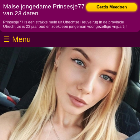
Home
Malse jongedame Prinsesje77
Gratis Meedoen
van 23 daten
Drenthe
Prinsesje77 is een strakke meid uit Utrechtse Heuvelrug in de provincie
Flevoland
Utrecht, ze is 23 jaar oud en zoekt een jongeman voor gezellige vrijpartij!
Friesland
☰ Menu
Gelderland
Groningen
Limburg
Noord-Brabant
Noord-Holland
Overijssel
Utrecht
Amersfoort
De Bilt
De Ronde Venen
Houten
IJsselstein
Leusden
Nieuwegein