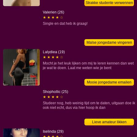
Strakke studente verwennen
Valerien (26)
★ ★ ★ ★ ☆
Single en dat heb ik graag!
Malse jongedame vingeren
Lalydiea (19)
★ ★ ★ ★ ☆
Mocht je het leuk lijken om mij te leren kennen dan wet
je wat te doen. Laat me weten wie je bent
Mooie jongedame emailen
Shophollic (25)
★ ★ ★ ★ ☆
Studeer nog, heb weinig tijd om te daten, uitgaan doe ik
ook niet echt, dus via hier hoop ik dan
Lieve amateur likken
Iselinda (29)
★ ★ ★ ★ ☆