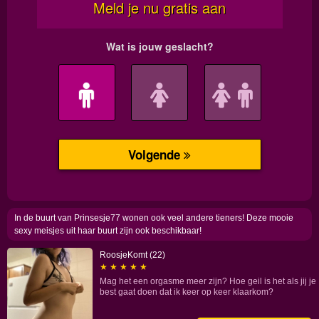
23
heeft
een
normaal
postuur
en
mooi
blond
haar.
Ze
houdt
van
sex
en
zoekt
nu
een
bed
In de buurt van Prinsesje77 wonen ook veel andere tieners! Deze mooie
partner!
sexy meisjes uit haar buurt zijn ook beschikbaar!
RoosjeKomt (22)
★ ★ ★ ★ ★
Mag het een orgasme meer zijn? Hoe geil is het als jij je
best gaat doen dat ik keer op keer klaarkom?