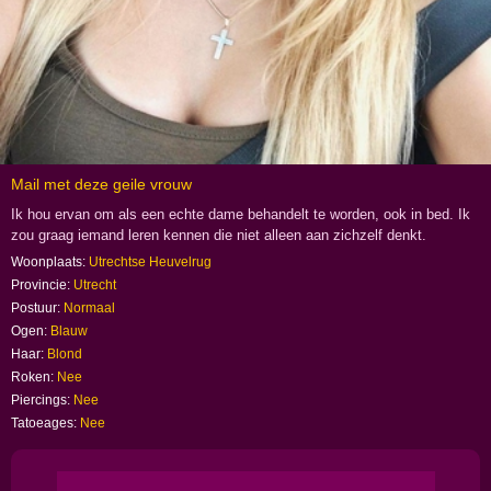
Soest
Stichtse Vecht
Utrecht
Utrechtse Heuvelrug
Veenendaal
Vijfheerenlanden
Woerden
Mail met deze geile vrouw
Zeist
Ik hou ervan om als een echte dame behandelt te worden, ook in bed. Ik
Zeeland
zou graag iemand leren kennen die niet alleen aan zichzelf denkt.
Zuid-Holland
Woonplaats:
Utrechtse Heuvelrug
Provincie:
Utrecht
Mooie
Postuur:
Normaal
amateur
Ogen:
Blauw
met
Haar:
Blond
blond
haar
Roken:
Nee
penetreren
Piercings:
Nee
Tatoeages:
Nee
Deze
wulpse
studente
van